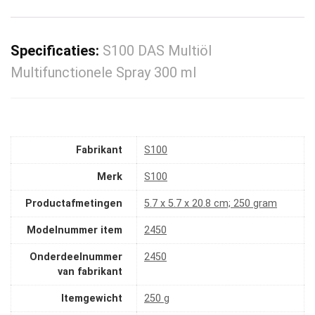
Specificaties:
S100 DAS Multiöl
Multifunctionele Spray 300 ml
Fabrikant
‎S100
Merk
‎S100
Productafmetingen
‎5.7 x 5.7 x 20.8 cm; 250 gram
Modelnummer item
‎2450
Onderdeelnummer
‎2450
van fabrikant
Itemgewicht
‎250 g