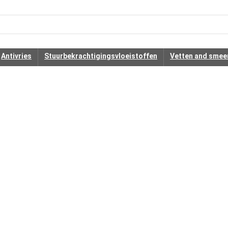
Antivries
Stuurbekrachtigingsvloeistoffen
Vetten and smee