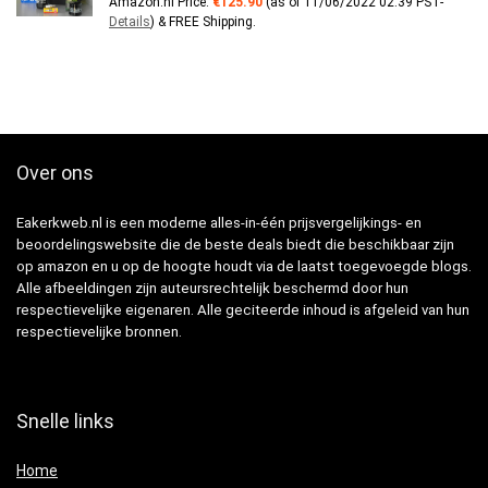
Amazon.nl Price:
€
125.90
(as of 11/06/2022 02:39 PST-
Details
)
&
FREE Shipping
.
Over ons
Eakerkweb.nl is een moderne alles-in-één prijsvergelijkings- en
beoordelingswebsite die de beste deals biedt die beschikbaar zijn
op amazon en u op de hoogte houdt via de laatst toegevoegde blogs.
Alle afbeeldingen zijn auteursrechtelijk beschermd door hun
respectievelijke eigenaren. Alle geciteerde inhoud is afgeleid van hun
respectievelijke bronnen.
Snelle links
Home