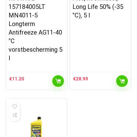
157184005LT
Long Life 50% (-35
MN4011-5
°C), 5 l
Longterm
Antifreeze AG11-40
°C
vorstbescherming 5
l
€
11.20
€
28.99