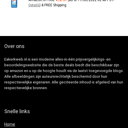
Amazon.nl Price:
€
12.51
(as of 11/06/2022 02:40 PST-
Details
)
&
FREE Shipping
.
Over ons
Eakerkweb.nl is een moderne alles-in-één prijsvergelijkings- en
beoordelingswebsite die de beste deals biedt die beschikbaar zijn
op amazon en u op de hoogte houdt via de laatst toegevoegde blogs.
Alle afbeeldingen zijn auteursrechtelijk beschermd door hun
respectievelijke eigenaren. Alle geciteerde inhoud is afgeleid van hun
respectievelijke bronnen.
Snelle links
Home