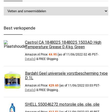
Best verkopende
Castrol CA 1848025 1848025 1503AD High
Temperature Grease 0.4 kg, Green
Amazon.nl Price:
€
4.95
(as of 11/06/2022 02:45 PST-
Details
)
&
FREE Shipping
.
Bardahl Geel universele vorstbescherming type
D 1L
Amazon.nl Price:
€
29.65
(as of 11/06/2022 03:03 PST-
Details
)
&
FREE Shipping
.
SHELL 550046272 motorolie olie, olie, olie