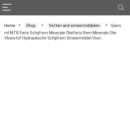
Home
Shop
Vetten and smeermiddelen
Qians
ml MTB Fiets Schijfrem Minerale OlieFiets Rem Minerale Olie
Vloeistof Hydraulische Schijfrem Smeermiddel Voor…