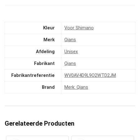
Kleur
‎Voor Shimano
Merk
‎Qians
Afdeling
‎Unisex
Fabrikant
‎Qians
Fabrikantreferentie
‎WV0AV4D9L9O2WTD2JM
Brand
Merk: Qians
Gerelateerde Producten