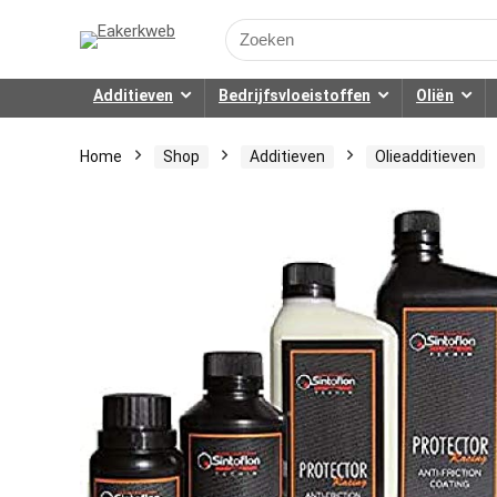
Search
for:
Additieven
Bedrijfsvloeistoffen
Oliën
Home
Shop
Additieven
Olieadditieven