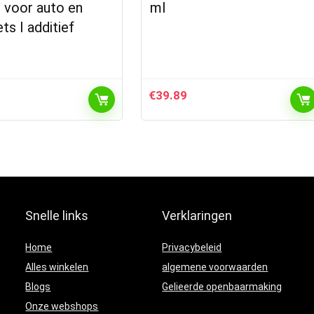
 voor auto en
ml
ts I additief
€
39.89
Snelle links
Verklaringen
Home
Privacybeleid
Alles winkelen
algemene voorwaarden
Blogs
Gelieerde openbaarmaking
Onze webshops