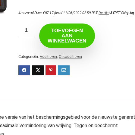
Amazon.nl Price:
€
87.17
(as of 11/06/2022 02:59 PST-
Details
)
&
FREE Shipping
.
TOEVOEGEN
AAN
WINKELWAGEN
Categorieën:
Additieven
,
Olieadditieven
me versie van het beschermingsgebied voor de nieuwste generat
 maximale vermindering van wrijving. Tegen en beschermt
es.