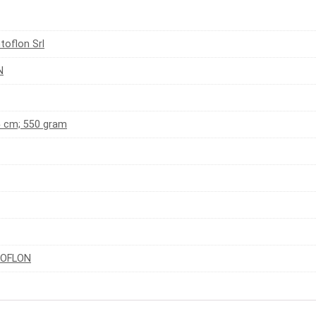
toflon Srl
N
 5 cm; 550 gram
TOFLON