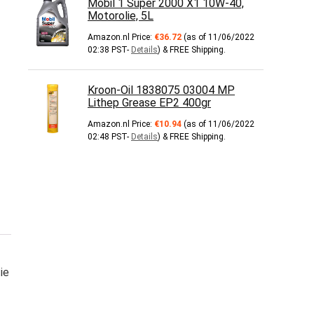
Mobil 1 Super 2000 X1 10W-40,
Motorolie, 5L
Amazon.nl Price:
€
36.72
(as of 11/06/2022
02:38 PST-
Details
)
&
FREE Shipping
.
Kroon-Oil 1838075 03004 MP
Lithep Grease EP2 400gr
Amazon.nl Price:
€
10.94
(as of 11/06/2022
02:48 PST-
Details
)
&
FREE Shipping
.
ie