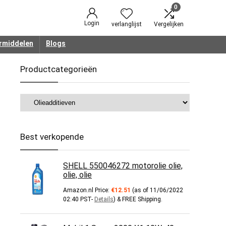
0
Login
verlanglijst
Vergelijken
rmiddelen
Blogs
Productcategorieën
Best verkopende
SHELL 550046272 motorolie olie,
olie, olie
Amazon.nl Price:
€
12.51
(as of 11/06/2022
02:40 PST-
Details
)
&
FREE Shipping
.