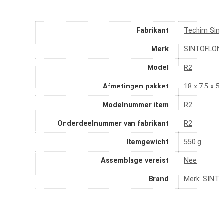
Fabrikant
‎Techim Sin
Merk
‎SINTOFLO
Model
‎R2
Afmetingen pakket
‎18 x 7.5 x
Modelnummer item
‎R2
Onderdeelnummer van fabrikant
‎R2
Itemgewicht
‎550 g
Assemblage vereist
‎Nee
Brand
Merk: SIN