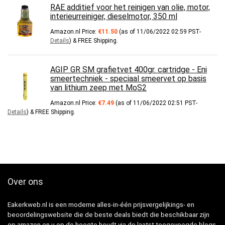
RAE additief voor het reinigen van olie, motor,
interieurreiniger, dieselmotor, 350 ml
Amazon.nl Price:
€
11.50
(as of 11/06/2022 02:59 PST-
Details
)
&
FREE Shipping
.
AGIP GR SM grafietvet 400gr. cartridge - Eni
smeertechniek - speciaal smeervet op basis
van lithium zeep met MoS2
Amazon.nl Price:
€
7.49
(as of 11/06/2022 02:51 PST-
Details
)
&
FREE Shipping
.
Over ons
Eakerkweb.nl is een moderne alles-in-één prijsvergelijkings- en
beoordelingswebsite die de beste deals biedt die beschikbaar zijn
op amazon en u op de hoogte houdt via de laatst toegevoegde blogs.