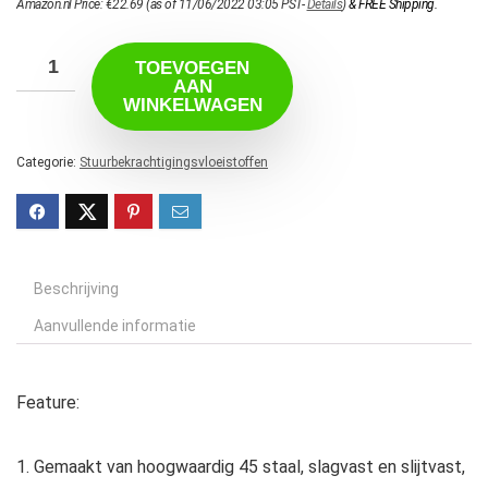
Amazon.nl Price:
€
22.69
(as of 11/06/2022 03:05 PST-
Details
)
&
FREE Shipping
.
TOEVOEGEN
AAN
WINKELWAGEN
Categorie:
Stuurbekrachtigingsvloeistoffen
Beschrijving
Aanvullende informatie
Feature:
1. Gemaakt van hoogwaardig 45 staal, slagvast en slijtvast,