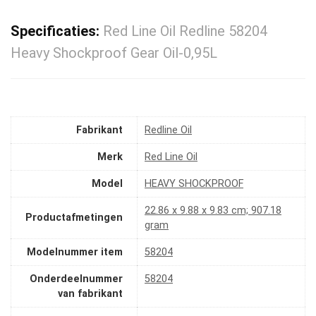
Specificaties:
Red Line Oil Redline 58204
Heavy Shockproof Gear Oil-0,95L
Fabrikant
‎Redline Oil
Merk
‎Red Line Oil
Model
‎HEAVY SHOCKPROOF
‎22.86 x 9.88 x 9.83 cm; 907.18
Productafmetingen
gram
Modelnummer item
‎58204
Onderdeelnummer
‎58204
van fabrikant