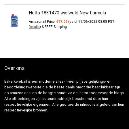
Holts 1831470 wielweld New Formula
Amazon.nl Price:
€
17.09
(as of 11/06/2022 03:08 PST-
Details
)
&
FREE Shipping
.
Over ons
Eakerkweb.nl is een moderne alles-in-één prijsvergelijkings- en
beoordelingswebsite die de beste deals biedt die beschikbaar zijn
op amazon en u op de hoogte houdt via de laatst toegevoegde blogs.
Alle afbeeldingen zijn auteursrechtelijk beschermd door hun
respectievelijke eigenaren. Alle geciteerde inhoud is afgeleid van hun
respectievelijke bronnen.