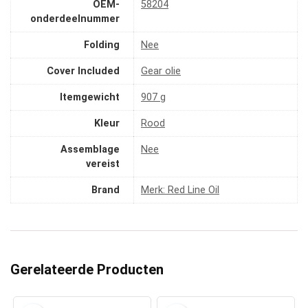
OEM-
‎58204
onderdeelnummer
Folding
‎Nee
Cover Included
‎Gear olie
Itemgewicht
‎907 g
Kleur
‎Rood
Assemblage
‎Nee
vereist
Brand
Merk: Red Line Oil
Gerelateerde Producten