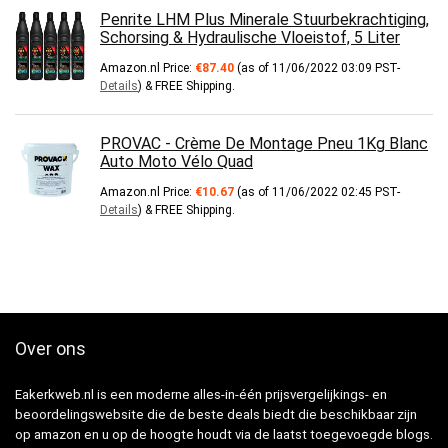
Penrite LHM Plus Minerale Stuurbekrachtiging,
Schorsing & Hydraulische Vloeistof, 5 Liter
Amazon.nl Price:
€
87.40
(as of 11/06/2022 03:09 PST-
Details
)
&
FREE Shipping
.
PROVAC - Crème De Montage Pneu 1Kg Blanc
Auto Moto Vélo Quad
Amazon.nl Price:
€
10.67
(as of 11/06/2022 02:45 PST-
Details
)
&
FREE Shipping
.
Over ons
Eakerkweb.nl is een moderne alles-in-één prijsvergelijkings- en
beoordelingswebsite die de beste deals biedt die beschikbaar zijn
op amazon en u op de hoogte houdt via de laatst toegevoegde blogs.