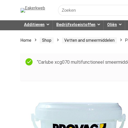
Search
for:
Additieven
Bedrijfsvloeistoffen
Oliën
Home
Shop
Vetten and smeermiddelen
P
“Carlube xcg070 multifunctioneel smeermidde