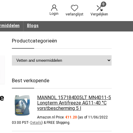
0
Login
verlanglijst
Vergelijken
rmiddelen
Blogs
Productcategorieën
Best verkopende
e
MANNOL 157184005LT MN4011-5
Longterm Antifreeze AG11-40 °C
vorstbescherming 5 l
Amazon.nl Price:
€
11.20
(as of 11/06/2022
03:00 PST-
Details
)
&
FREE Shipping
.