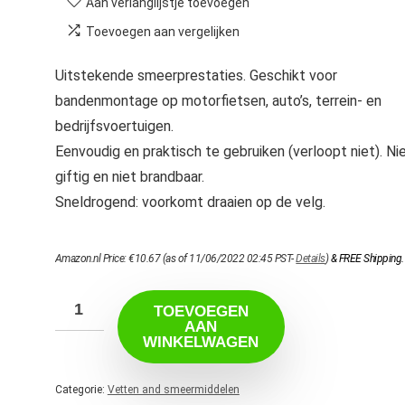
Aan verlanglijstje toevoegen
Toevoegen aan vergelijken
Uitstekende smeerprestaties. Geschikt voor
bandenmontage op motorfietsen, auto’s, terrein- en
bedrijfsvoertuigen.
Eenvoudig en praktisch te gebruiken (verloopt niet). Ni
giftig en niet brandbaar.
Sneldrogend: voorkomt draaien op de velg.
Amazon.nl Price:
€
10.67
(as of 11/06/2022 02:45 PST-
Details
)
&
FREE Shipping
.
TOEVOEGEN
AAN
WINKELWAGEN
Categorie:
Vetten and smeermiddelen