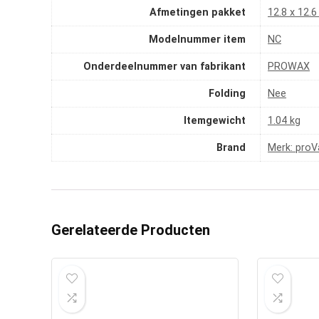
Afmetingen pakket
‎12.8 x 12.
Modelnummer item
‎NC
Onderdeelnummer van fabrikant
‎PROWAX
Folding
‎Nee
Itemgewicht
‎1.04 kg
Brand
Merk: proV
Gerelateerde Producten