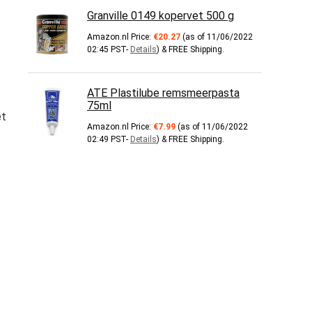
Granville 0149 kopervet 500 g
Amazon.nl Price:
€
20.27
(as of 11/06/2022
02:45 PST-
Details
)
&
FREE Shipping
.
ATE Plastilube remsmeerpasta
75ml
et
Amazon.nl Price:
€
7.99
(as of 11/06/2022
02:49 PST-
Details
)
&
FREE Shipping
.