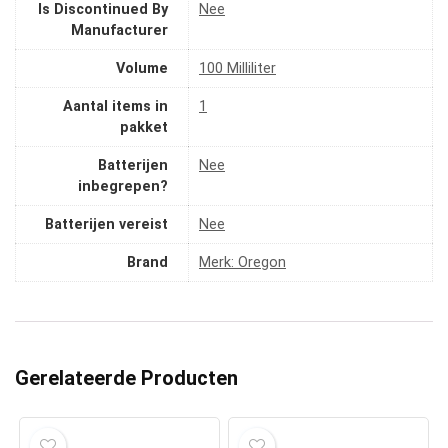
Is Discontinued By
‎Nee
Manufacturer
Volume
‎100 Milliliter
Aantal items in
‎1
pakket
Batterijen
‎Nee
inbegrepen?
Batterijen vereist
‎Nee
Brand
Merk: Oregon
Gerelateerde Producten