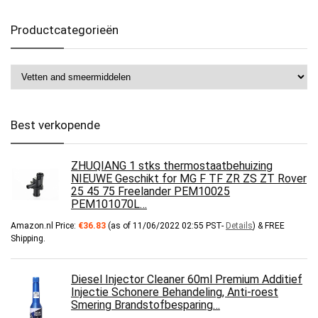
Productcategorieën
Best verkopende
ZHUQIANG 1 stks thermostaatbehuizing
NIEUWE Geschikt for MG F TF ZR ZS ZT Rover
25 45 75 Freelander PEM10025
PEM101070L…
Amazon.nl Price:
€
36.83
(as of 11/06/2022 02:55 PST-
Details
)
&
FREE
Shipping
.
Diesel Injector Cleaner 60ml Premium Additief
Injectie Schonere Behandeling, Anti-roest
Smering Brandstofbesparing…