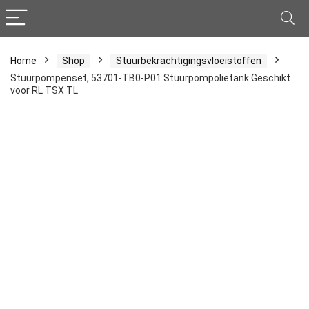
Home
Shop
Stuurbekrachtigingsvloeistoffen
Stuurpompenset, 53701-TB0-P01 Stuurpompolietank Geschikt
voor RL TSX TL