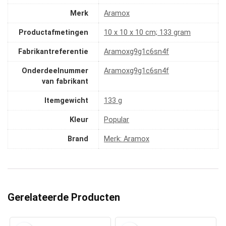
Merk
‎Aramox
Productafmetingen
‎10 x 10 x 10 cm; 133 gram
Fabrikantreferentie
‎Aramoxg9g1c6sn4f
Onderdeelnummer
‎Aramoxg9g1c6sn4f
van fabrikant
Itemgewicht
‎133 g
Kleur
‎Popular
Brand
Merk: Aramox
Gerelateerde Producten