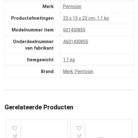
Merk
‎Pentosin
Productafmetingen
‎23 x 13 x 23 cm; 1.1 kg
Modelnummer item
‎601430855
Onderdeelnummer
‎A601430855
van fabrikant
Itemgewicht
‎1.1 kg
Brand
Merk: Pentosin
Gerelateerde Producten