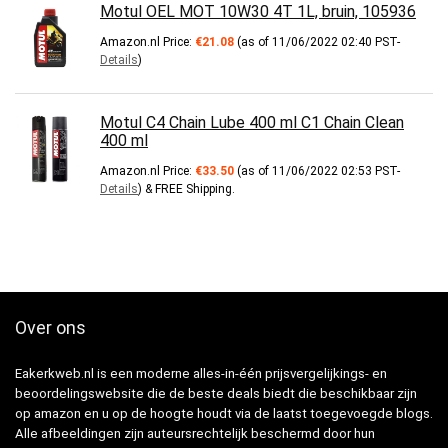
Motul OEL MOT 10W30 4T 1L, bruin, 105936
Amazon.nl Price:
€
21.08
(as of 11/06/2022 02:40 PST-
Details
)
Motul C4 Chain Lube 400 ml C1 Chain Clean
400 ml
Amazon.nl Price:
€
33.50
(as of 11/06/2022 02:53 PST-
Details
)
&
FREE Shipping
.
Over ons
Eakerkweb.nl is een moderne alles-in-één prijsvergelijkings- en
beoordelingswebsite die de beste deals biedt die beschikbaar zijn
op amazon en u op de hoogte houdt via de laatst toegevoegde blogs.
Alle afbeeldingen zijn auteursrechtelijk beschermd door hun