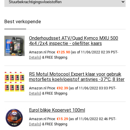
Best verkopende
Onderhoudsset ATV/Quad Kymco MXU 500
4x4 /2x4, inspectie - oliefilter, kaars
Amazon.nl Price:
€
125.90
(as of 11/06/2022 02:39 PST-
Details
)
&
FREE Shipping
.
RS Motul Motocool Expert klaar voor gebruik
motorfiets koelvloeistof antivries -37°C, 8 liter
Amazon.nl Price:
€
92.39
(as of 11/06/2022 03:03 PST-
Details
)
&
FREE Shipping
.
Eurol blikje Kopervet 100ml
Amazon.nl Price:
€
15.29
(as of 11/06/2022 02:46 PST-
Details
)
&
FREE Shipping
.