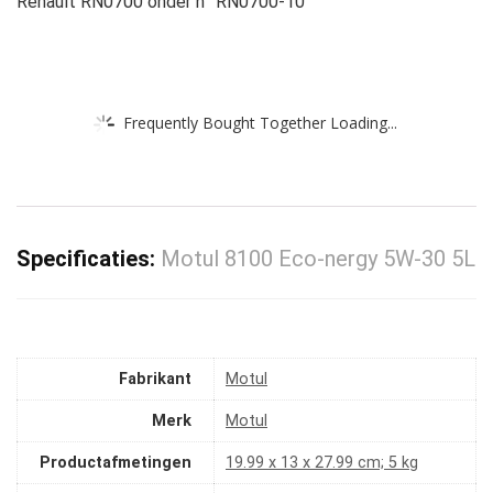
Renault RN0700 onder n° RN0700-10
Frequently Bought Together Loading...
Specificaties:
Motul 8100 Eco-nergy 5W-30 5L
Fabrikant
‎Motul
Merk
‎Motul
Productafmetingen
‎19.99 x 13 x 27.99 cm; 5 kg