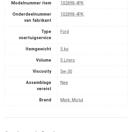
Modelnummer item
‎102898-4PK
Onderdeelnummer
‎102898-4PK
van fabrikant
Type
‎Ford
voertuigservice
Itemgewicht
‎5 kg
Volume
‎5 Liters
Viscosity
‎5w-30
Assemblage
‎Nee
vereist
Brand
Merk: Motul