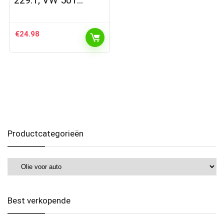
229.1; VW 501…
€
24.98
Productcategorieën
Best verkopende