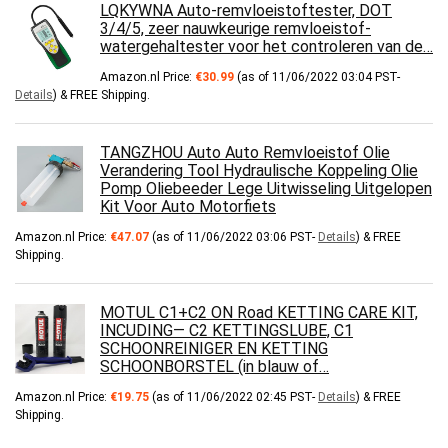
LQKYWNA Auto-remvloeistoftester, DOT
3/4/5, zeer nauwkeurige remvloeistof-
watergehaltester voor het controleren van de…
Amazon.nl Price:
€
30.99
(as of 11/06/2022 03:04 PST-
Details
)
&
FREE Shipping
.
TANGZHOU Auto Auto Remvloeistof Olie
Verandering Tool Hydraulische Koppeling Olie
Pomp Oliebeeder Lege Uitwisseling Uitgelopen
Kit Voor Auto Motorfiets
Amazon.nl Price:
€
47.07
(as of 11/06/2022 03:06 PST-
Details
)
&
FREE
Shipping
.
MOTUL C1+C2 ON Road KETTING CARE KIT,
INCUDING— C2 KETTINGSLUBE, C1
SCHOONREINIGER EN KETTING
SCHOONBORSTEL (in blauw of…
Amazon.nl Price:
€
19.75
(as of 11/06/2022 02:45 PST-
Details
)
&
FREE
Shipping
.