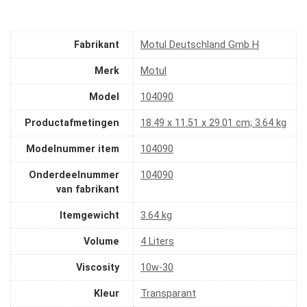
Fabrikant
‎Motul Deutschland Gmb H
Merk
‎Motul
Model
‎104090
Productafmetingen
‎18.49 x 11.51 x 29.01 cm; 3.64 kg
Modelnummer item
‎104090
Onderdeelnummer
‎104090
van fabrikant
Itemgewicht
‎3.64 kg
Volume
‎4 Liters
Viscosity
‎10w-30
Kleur
‎Transparant