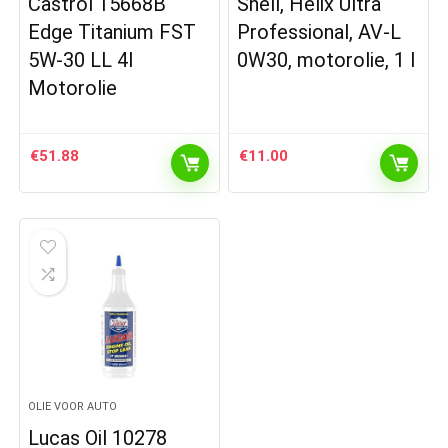
Castrol 15668B
Shell, Helix Ultra
Edge Titanium FST
Professional, AV-L
5W-30 LL 4l
0W30, motorolie, 1 l
Motorolie
€
51.88
€
11.00
OLIE VOOR AUTO
Lucas Oil 10278