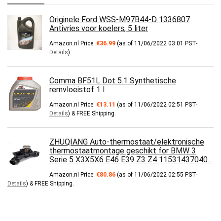
Originele Ford WSS-M97B44-D 1336807
Antivries voor koelers, 5 liter
Amazon.nl Price:
€
36.99
(as of 11/06/2022 03:01 PST-
Details
)
Comma BF51L Dot 5.1 Synthetische
remvloeistof 1 l
Amazon.nl Price:
€
13.11
(as of 11/06/2022 02:51 PST-
Details
)
&
FREE Shipping
.
ZHUQIANG Auto-thermostaat/elektronische
thermostaatmontage geschikt for BMW 3
Serie 5 X3X5X6 E46 E39 Z3 Z4 11531437040…
Amazon.nl Price:
€
80.86
(as of 11/06/2022 02:55 PST-
Details
)
&
FREE Shipping
.