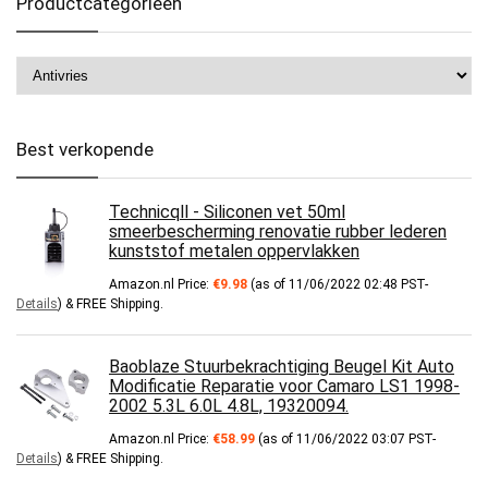
Productcategorieën
Best verkopende
Technicqll - Siliconen vet 50ml
smeerbescherming renovatie rubber lederen
kunststof metalen oppervlakken
Amazon.nl Price:
€
9.98
(as of 11/06/2022 02:48 PST-
Details
)
&
FREE Shipping
.
Baoblaze Stuurbekrachtiging Beugel Kit Auto
Modificatie Reparatie voor Camaro LS1 1998-
2002 5.3L 6.0L 4.8L, 19320094.
Amazon.nl Price:
€
58.99
(as of 11/06/2022 03:07 PST-
Details
)
&
FREE Shipping
.