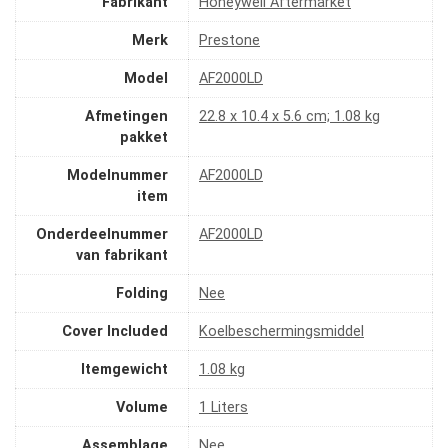
Fabrikant
‎Honeywell Aftermarket
Merk
‎Prestone
Model
‎AF2000LD
Afmetingen
‎22.8 x 10.4 x 5.6 cm; 1.08 kg
pakket
Modelnummer
‎AF2000LD
item
Onderdeelnummer
‎AF2000LD
van fabrikant
Folding
‎Nee
Cover Included
‎Koelbeschermingsmiddel
Itemgewicht
‎1.08 kg
Volume
‎1 Liters
Assemblage
‎Nee