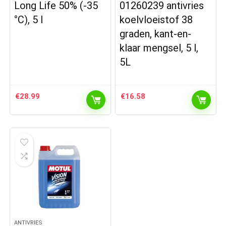
Long Life 50% (-35
01260239 antivries
°C), 5 l
koelvloeistof 38
graden, kant-en-
klaar mengsel, 5 l,
5L
€
28.99
€
16.58
ANTIVRIES