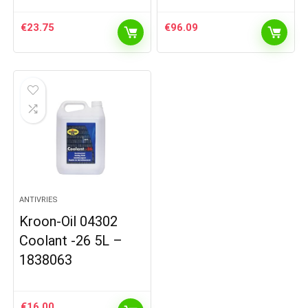
€
23.75
€
96.09
ANTIVRIES
Kroon-Oil 04302
Coolant -26 5L –
1838063
€
16.00