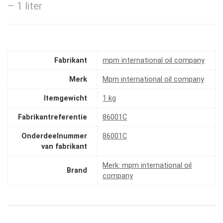
– 1 liter
Fabrikant
‎mpm international oil company
Merk
‎Mpm international oil company
Itemgewicht
‎1 kg
Fabrikantreferentie
‎86001C
Onderdeelnummer
‎86001C
van fabrikant
Merk: mpm international oil
Brand
company