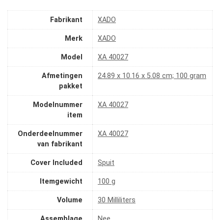
Fabrikant
‎XADO
Merk
‎XADO
Model
‎ХА 40027
Afmetingen
‎24.89 x 10.16 x 5.08 cm; 100 gram
pakket
Modelnummer
‎XA 40027
item
Onderdeelnummer
‎ХА 40027
van fabrikant
Cover Included
‎Spuit
Itemgewicht
‎100 g
Volume
‎30 Milliliters
Assemblage
‎Nee