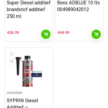
Super Diesel additief
Benz ADBLUE 10 lts
brandstof additief
004989042012
250 ml
€
36.39
€
44.99
ADDITIEVEN
SYPRIN Diesel
Additief –