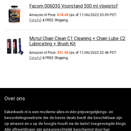
Facom 006030 Voorstand 500 ml vloeistof
Amazon.nl Price:
€
18.49
(as of 11/06/2022 03:09 PST-
Details
)
&
FREE Shipping
.
Motul Chain Clean C1 Cleaning + Chain Lube C2
Lubricating + Brush Kit
Amazon.nl Price:
€
31.90
(as of 11/06/2022 02:46 PST-
Details
)
&
FREE Shipping
.
Over ons
Eakerkweb.nl is een moderne alles-in-één prijsvergelijkings- en
beoordelingswebsite die de beste deals biedt die beschikbaar zijn
op amazon en u op de hoogte houdt via de laatst toegevoegde blogs.
Alle afbeeldingen zijn auteursrechtelijk beschermd door hun