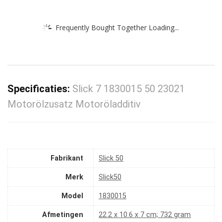
Frequently Bought Together Loading...
Specificaties:
Slick 7 1830015 50 23021
Motorölzusatz Motoröladditiv
Fabrikant
‎Slick 50
Merk
‎Slick50
Model
‎1830015
Afmetingen
‎22.2 x 10.6 x 7 cm; 732 gram