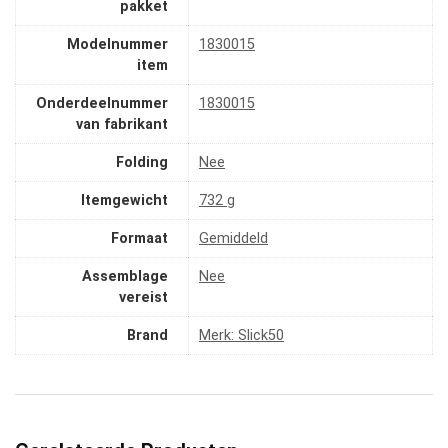
pakket
Modelnummer
‎1830015
item
Onderdeelnummer
‎1830015
van fabrikant
Folding
‎Nee
Itemgewicht
‎732 g
Formaat
‎Gemiddeld
Assemblage
‎Nee
vereist
Brand
Merk: Slick50