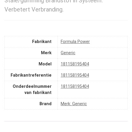
Stale/gumming Brandstof in Systeem.
Verbetert Verbranding.
Fabrikant
‎Formula Power
Merk
‎Generic
Model
‎181158195404
Fabrikantreferentie
‎181158195404
Onderdeelnummer
‎181158195404
van fabrikant
Brand
Merk: Generic