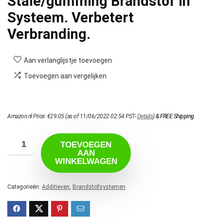
Stale/gumming Brandstof in
Systeem. Verbetert
Verbranding.
Aan verlanglijstje toevoegen
Toevoegen aan vergelijken
Amazon.nl Price:
€
29.05
(as of 11/06/2022 02:54 PST-
Details
)
&
FREE Shipping
.
TOEVOEGEN
AAN
WINKELWAGEN
Categorieën:
Additieven
,
Brandstofsystemen