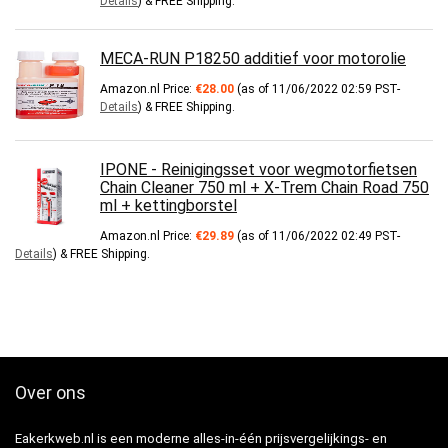
Details
)
&
FREE Shipping
.
MECA-RUN P18250 additief voor motorolie
Amazon.nl Price:
€
28.00
(as of 11/06/2022 02:59 PST-
Details
)
&
FREE Shipping
.
IPONE - Reinigingsset voor wegmotorfietsen
Chain Cleaner 750 ml + X-Trem Chain Road 750
ml + kettingborstel
Amazon.nl Price:
€
29.89
(as of 11/06/2022 02:49 PST-
Details
)
&
FREE Shipping
.
Over ons
Eakerkweb.nl is een moderne alles-in-één prijsvergelijkings- en